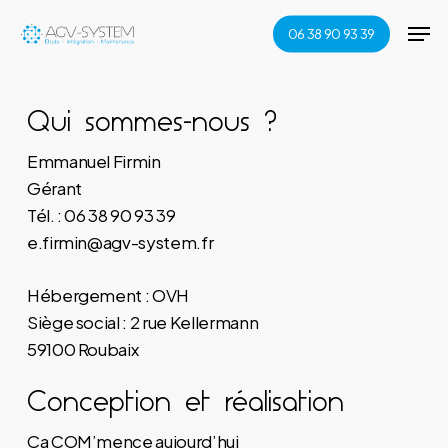
Skip
Men
06 38 90 93 39
to
Close
main
Menu
content
Qui sommes-nous ?
Emmanuel Firmin
Gérant
Tél. : 06 38 90 93 39
e.firmin@agv-system.fr
Hébergement : OVH
Siège social : 2 rue Kellermann
59100 Roubaix
Conception et réalisation
Ça COM’mence aujourd’hui