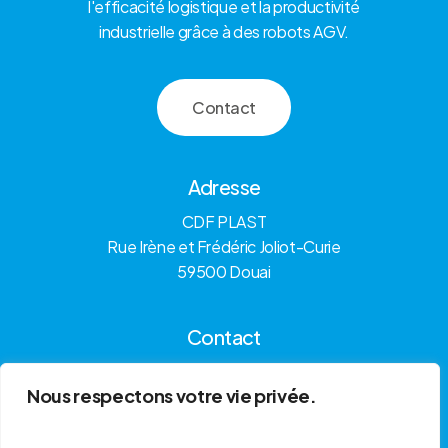
l'efficacité logistique et la productivité
industrielle grâce à des robots AGV.
C
o
n
t
a
c
t
Adresse
CDF PLAST
Rue Irène et Frédéric Joliot-Curie
59500 Douai
Contact
Tél: 03.75.97.02.27
Nous respectons votre vie privée.
Email: SAV@agv-system.fr