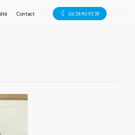
lité
Contact
0
6
3
8
9
0
9
3
3
9