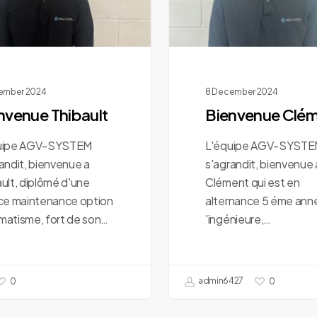
ember 2024
8 December 2024
nvenue Thibault
Bienvenue Clé
uipe AGV-SYSTEM
L'équipe AGV-SYST
andit, bienvenue a
s'agrandit, bienvenue 
ult, diplômé d'une
Clément qui est en
nce maintenance option
alternance 5 éme ann
matisme, fort de son…
'ingénieure,…
admin6427
0
0