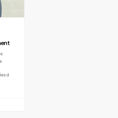
ment
EM
a
ées d