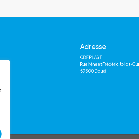
Adresse
CDF PLAST
Rue Irène et Frédéric Joliot-Cur
59500 Douai
e