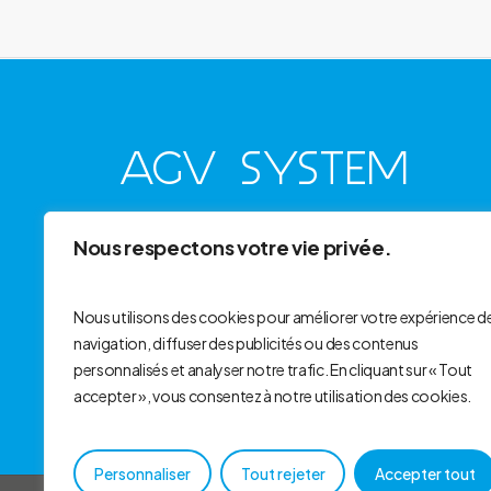
AGV SYSTEM
AGV-System offre des solutions d'automatisation
Nous respectons votre vie privée.
avancées pour améliorer l'efficacité logistique et la
productivité industrielle grâce à des robots AGV.
Nous utilisons des cookies pour améliorer votre expérience d
navigation, diffuser des publicités ou des contenus
C
o
n
t
a
c
t
personnalisés et analyser notre trafic. En cliquant sur « Tout
accepter », vous consentez à notre utilisation des cookies.
Personnaliser
Tout rejeter
Accepter tout