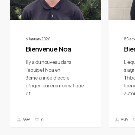
6 January 2026
8 Dec
Bienvenue Noa
Bie
Il y a du nouveau dans
L'éq
l’équipe! Noa en
s'agr
3ème année d’école
Thiba
d’ingénieur en informatique
lice
et…
auto
AGV
AGV
0