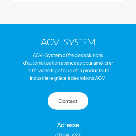
AGV SYSTEM
AGV-System offre des solutions
d'automatisation avancées pour améliorer
l'efficacité logistique et la productivité
industrielle grâce à des robots AGV.
C
o
n
t
a
c
t
Adresse
CDF PLAST