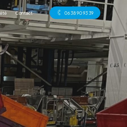
lité
Contact
0
6
3
8
9
0
9
3
3
9