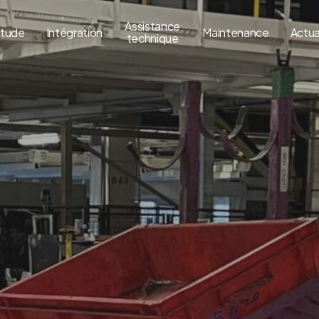
Assistance
tude
Intégration
Maintenance
Actua
technique